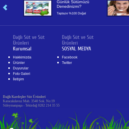
or
Günlük Sütümüzü
Denedinizmi?
or
Taptaze %100 Doğal
Dağlı Süt ve Süt
Dağlı Süt ve Süt
Ürünleri
Ürünleri
Kurumsal
SOSYAL MEDYA
Hakkimizda
Facebook
Ürünler
Twitter
Duyurular
Foto Galeri
İletişim
Dağlı Kardeşler Süt Ürünleri
Karacakılavuz Mah. 3540 Sok. No:19
Süleymanpaşa - Tekirdağ 0282 214 35 55