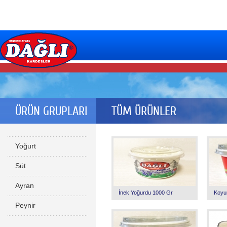
ÜRÜN GRUPLARI
TÜM ÜRÜNLER
Yoğurt
Süt
Ayran
İnek Yoğurdu 1000 Gr
Koyu
Peynir