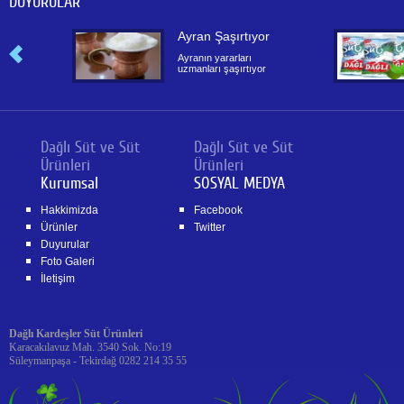
DUYURULAR
rı
Ayran Şaşırtıyor
Ayranın yararları
uzmanları şaşırtıyor
cuklar
Dağlı Süt ve Süt
Dağlı Süt ve Süt
Ürünleri
Ürünleri
Kurumsal
SOSYAL MEDYA
Hakkimizda
Facebook
Ürünler
Twitter
Duyurular
Foto Galeri
İletişim
Dağlı Kardeşler Süt Ürünleri
Karacakılavuz Mah. 3540 Sok. No:19
Süleymanpaşa - Tekirdağ 0282 214 35 55