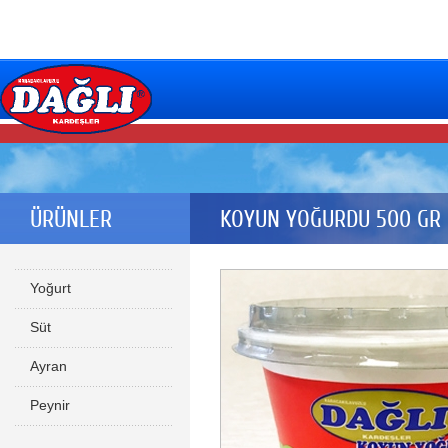
ÜRÜNLER
KOYUN YOĞURDU 500 GR
Yoğurt
Süt
Ayran
Peynir