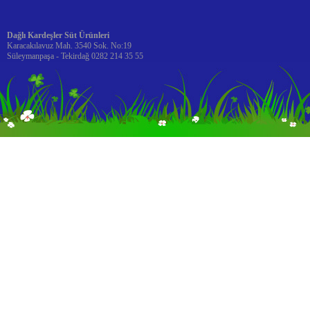
Dağlı Kardeşler Süt Ürünleri
Karacakılavuz Mah. 3540 Sok. No:19
Süleymanpaşa - Tekirdağ 0282 214 35 55