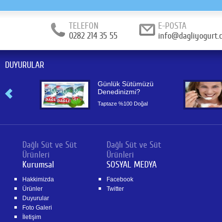
TELEFON
E-POSTA
0282 214 35 55
info@dagliyogurt.
DUYURULAR
or
Günlük Sütümüzü
Denedinizmi?
or
Taptaze %100 Doğal
Dağlı Süt ve Süt
Dağlı Süt ve Süt
Ürünleri
Ürünleri
Kurumsal
SOSYAL MEDYA
Hakkimizda
Facebook
Ürünler
Twitter
Duyurular
Foto Galeri
İletişim