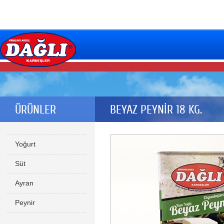
ÜRÜNLER
BEYAZ PEYNİR 18 KG.
Yoğurt
Süt
Ayran
Peynir