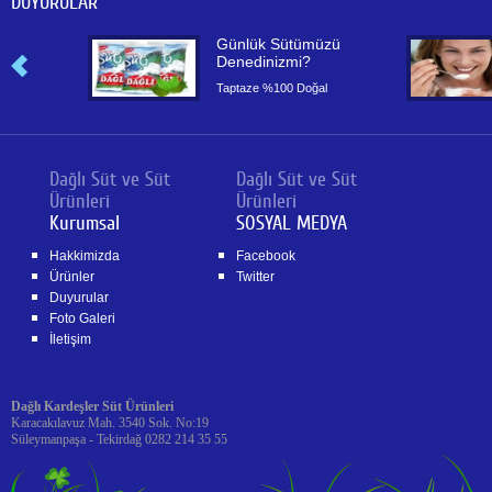
DUYURULAR
or
Günlük Sütümüzü
Denedinizmi?
or
Taptaze %100 Doğal
Dağlı Süt ve Süt
Dağlı Süt ve Süt
Ürünleri
Ürünleri
Kurumsal
SOSYAL MEDYA
Hakkimizda
Facebook
Ürünler
Twitter
Duyurular
Foto Galeri
İletişim
Dağlı Kardeşler Süt Ürünleri
Karacakılavuz Mah. 3540 Sok. No:19
Süleymanpaşa - Tekirdağ 0282 214 35 55