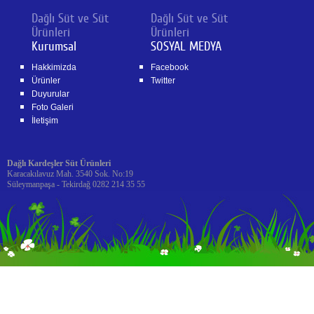
Dağlı Süt ve Süt
Dağlı Süt ve Süt
Ürünleri
Ürünleri
Kurumsal
SOSYAL MEDYA
Hakkimizda
Facebook
Ürünler
Twitter
Duyurular
Foto Galeri
İletişim
Dağlı Kardeşler Süt Ürünleri
Karacakılavuz Mah. 3540 Sok. No:19
Süleymanpaşa - Tekirdağ 0282 214 35 55