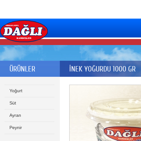
ÜRÜNLER
İNEK YOĞURDU 1000 GR
Yoğurt
Süt
Ayran
Peynir