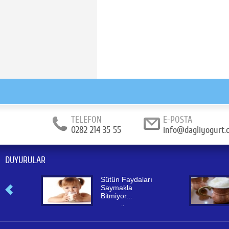
TELEFON
E-POSTA
0282 214 35 55
info@dagliyogurt.
DUYURULAR
Sütün Faydaları
Saymakla
Bitmiyor...
Okul Çağındaki çocuklar
için sütün faydaları
saymakla bitmiyor