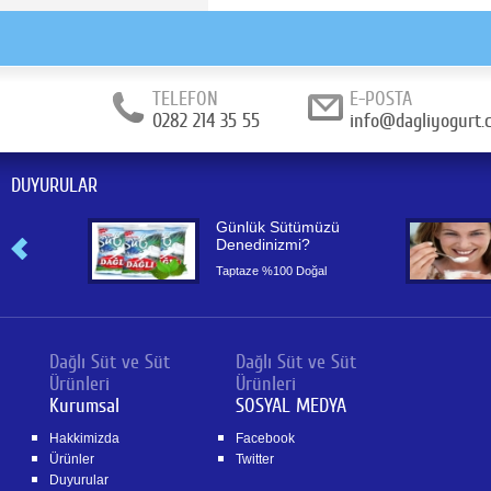
TELEFON
E-POSTA
0282 214 35 55
info@dagliyogurt.
DUYURULAR
or
Günlük Sütümüzü
Denedinizmi?
or
Taptaze %100 Doğal
Dağlı Süt ve Süt
Dağlı Süt ve Süt
Ürünleri
Ürünleri
Kurumsal
SOSYAL MEDYA
Hakkimizda
Facebook
Ürünler
Twitter
Duyurular