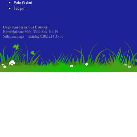
Foto Galeri
İletişim
Dağlı Kardeşler Süt Ürünleri
Karacakılavuz Mah. 3540 Sok. No:19
Süleymanpaşa - Tekirdağ 0282 214 35 55