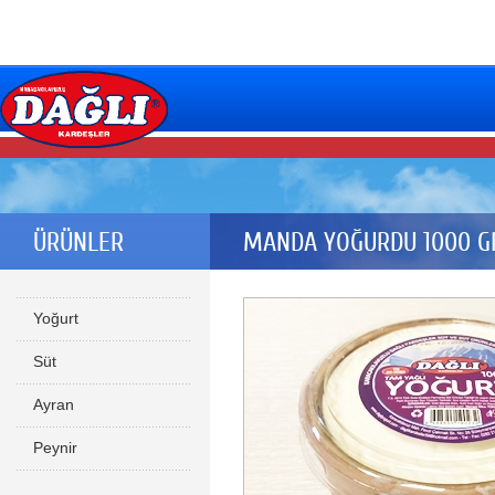
ÜRÜNLER
MANDA YOĞURDU 1000 GR
Yoğurt
Süt
Ayran
Peynir