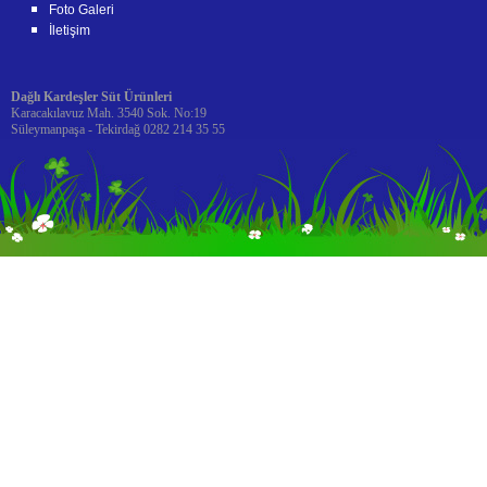
Foto Galeri
İletişim
Dağlı Kardeşler Süt Ürünleri
Karacakılavuz Mah. 3540 Sok. No:19
Süleymanpaşa - Tekirdağ 0282 214 35 55