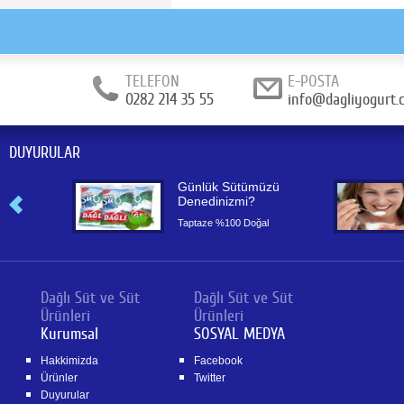
TELEFON
E-POSTA
0282 214 35 55
info@dagliyogurt.
DUYURULAR
or
Günlük Sütümüzü
Denedinizmi?
or
Taptaze %100 Doğal
Dağlı Süt ve Süt
Dağlı Süt ve Süt
Ürünleri
Ürünleri
Kurumsal
SOSYAL MEDYA
Hakkimizda
Facebook
Ürünler
Twitter
Duyurular