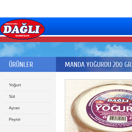
ÜRÜNLER
MANDA YOĞURDU 200 GR.
Yoğurt
Süt
Ayran
Peynir