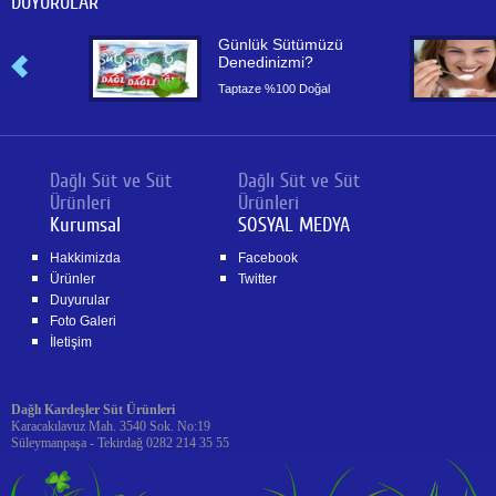
DUYURULAR
or
Günlük Sütümüzü
Denedinizmi?
or
Taptaze %100 Doğal
Dağlı Süt ve Süt
Dağlı Süt ve Süt
Ürünleri
Ürünleri
Kurumsal
SOSYAL MEDYA
Hakkimizda
Facebook
Ürünler
Twitter
Duyurular
Foto Galeri
İletişim
Dağlı Kardeşler Süt Ürünleri
Karacakılavuz Mah. 3540 Sok. No:19
Süleymanpaşa - Tekirdağ 0282 214 35 55