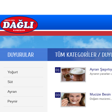
DUYURULAR
TÜM KATEGORİLER / DUY
Ayran Şaşırtı
01
Yoğurt
Ayranın yararları 
Süt
Ayran
Mucize Besin 
03
Doğanı mucizesi..
Peynir