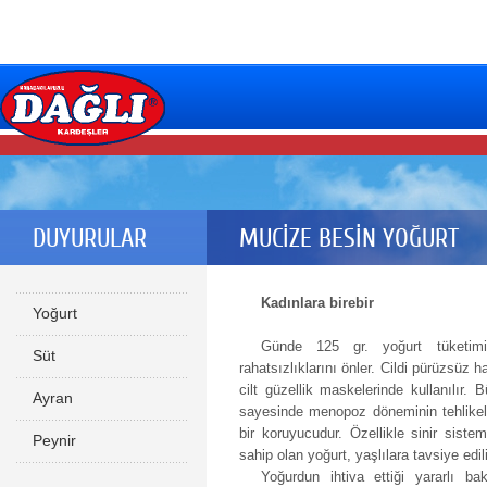
DUYURULAR
MUCİZE BESİN YOĞURT
Kadınlara birebir
Yoğurt
Günde 125 gr. yoğurt tüketim
Süt
rahatsızlıklarını önler. Cildi pürüzsüz ha
cilt güzellik maskelerinde kullanılır
Ayran
sayesinde menopoz döneminin tehlikeli
bir koruyucudur. Özellikle sinir sistemi
Peynir
sahip olan yoğurt, yaşlılara tavsiye edil
Yoğurdun ihtiva ettiği yararlı ba