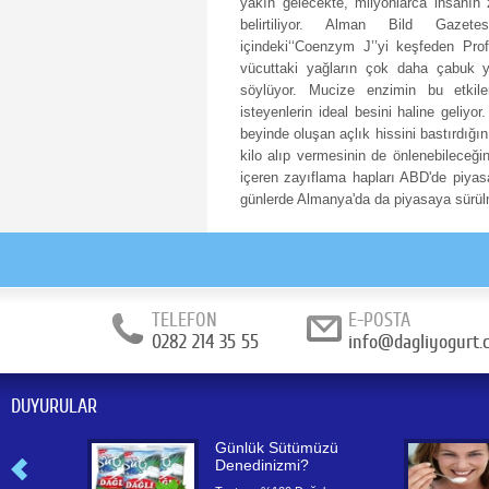
yakın gelecekte, milyonlarca insanın
belirtiliyor. Alman Bild Gazete
içindeki‘‘Coenzym J’’yi keşfeden Pro
vücuttaki yağların çok daha çabuk ya
söylüyor. Mucize enzimin bu etkile
isteyenlerin ideal besini haline geliyor
beyinde oluşan açlık hissini bastırdığın
kilo alıp vermesinin de önlenebileceğini
içeren zayıflama hapları ABD'de piya
günlerde Almanya'da da piyasaya sürül
TELEFON
E-POSTA
0282 214 35 55
info@dagliyogurt.
DUYURULAR
or
Günlük Sütümüzü
Denedinizmi?
or