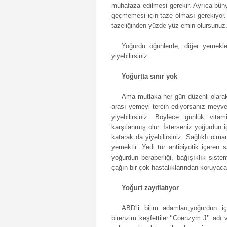
muhafaza edilmesi gerekir. Ayrıca büny
geçmemesi için taze olması gerekiyor. 
tazeliğinden yüzde yüz emin olursunuz
Yoğurdu öğünlerde, diğer yemekl
yiyebilirsiniz.
Yoğurtta sınır yok
Ama mutlaka her gün düzenli olarak 
arası yemeyi tercih ediyorsanız meyve,
yiyebilirsiniz. Böylece günlük vita
karşılanmış olur. İsterseniz yoğurdun 
katarak da yiyebilirsiniz. Sağlıklı olma
yemektir. Yedi tür antibiyotik içeren 
yoğurdun beraberliği, bağışıklık sistem
çağın bir çok hastalıklarından koruyacak
Yoğurt zayıflatıyor
ABD'li bilim adamları,yoğurdun i
birenzim keşfettiler.‘‘Coenzym J’’ adı